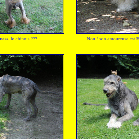
ness
, le chinois ???...
Non ! son amoureuse est
H