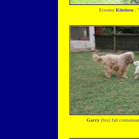
Ecoutez
Kiminou
: "
Garry
(fox) fait connaiss