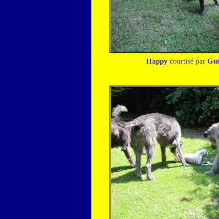
Happy
courtisé par
Gui