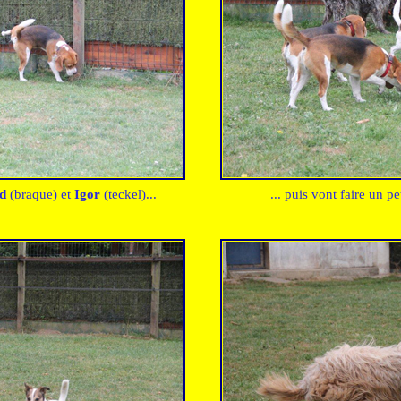
d
(braque) et
Igor
(teckel)...
... puis vont faire un p