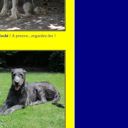
oshi
! A preuve...regardez-les !