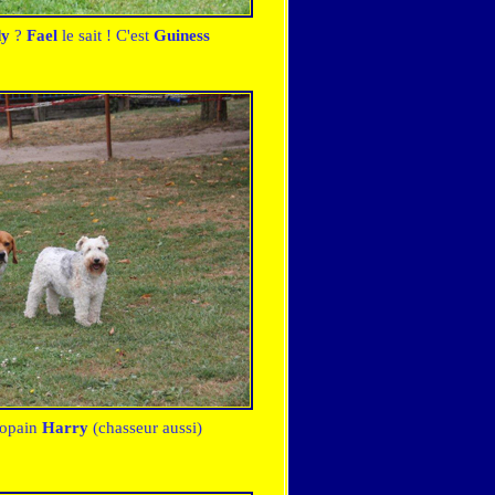
dy
?
Fael
le sait ! C'est
Guiness
copain
Harry
(chasseur aussi)