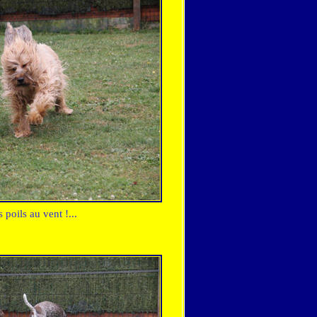
s poils au vent
!...