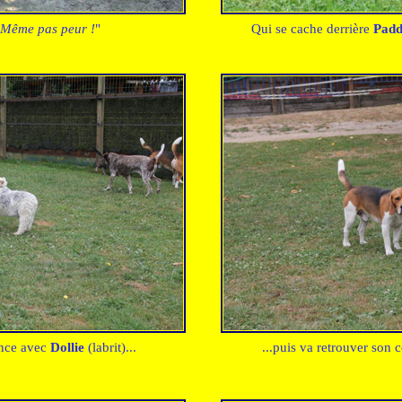
Même pas peur !
"
Qui se cache derrière
Pad
ance avec
Dollie
(labrit)...
...puis va retrouver son 