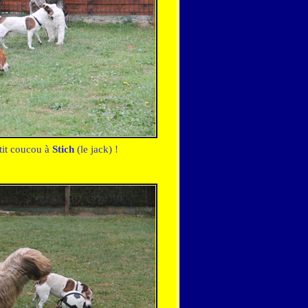
etit coucou à
Stich
(le jack) !