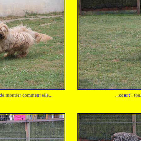
n de montrer comment elle...
...
court
!
tou