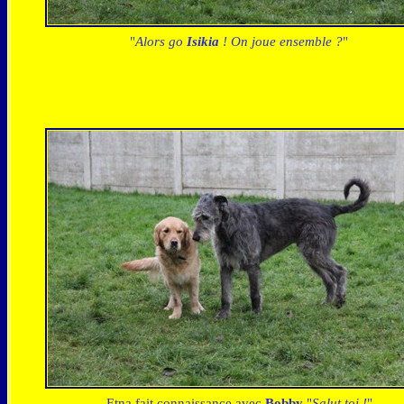
"
Alors go
Isikia
! On joue ensemble ?
"
Etna fait connaissance avec
Bobby
"
Salut toi !
"