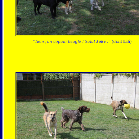
"
Tiens, un copain beagle ! Salut
Joke
!
" (dixit
Lili
)