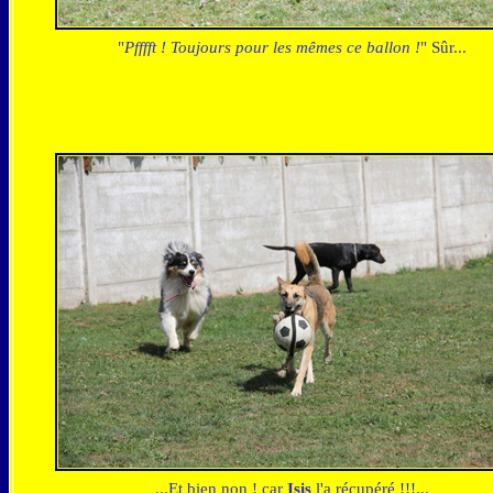
"
Pfffft ! Toujours pour les mêmes ce ballon !
" Sûr...
...Et bien non ! car
Isis
l'a récupéré !!!...