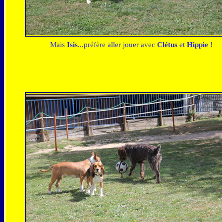
Mais
Isis
...préfère aller jouer avec
Clétus
et
Hippie
!